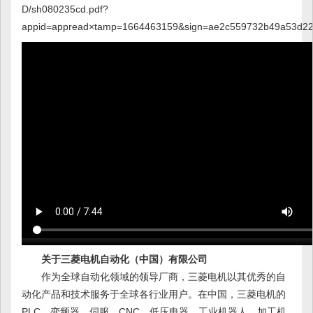
D/sh080235cd.pdf?
appid=appread×tamp=1664463159&sign=ae2c559732b49a53d22
关于三菱电机自动化（中国）有限公司
作为全球自动化领域的领导厂商，三菱电机以其优秀的自
动化产品和技术服务于全球各行业用户。在中国，三菱电机的
PLC、变频器、伺服、CNC、低压电器、工业机器人、加工机