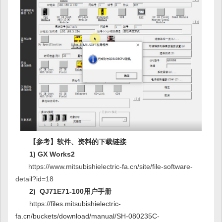
【参考】软件、资料的下载链接
1) GX Works2
https://www.mitsubishielectric-fa.cn/site/file-software-
detail?id=18
2) QJ71E71-100用户手册
https://files.mitsubishielectric-
fa.cn/buckets/download/manual/SH-080235C-