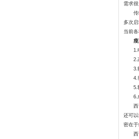
需求很
传统压
多次启
当前各
瘦
1.电
2.高
3.轻
4.替
5.软
6.成
西普绿
还可以
密在于
西普绿