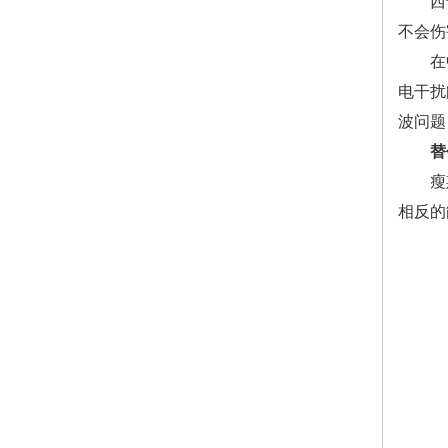
西普绿
不会伤
在中央
电干扰
波问题
替代P
瘦斯达
相反的