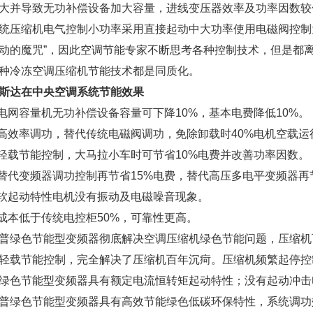
大并导致无功补偿设备加大容量，进线变压器效率及功率因数较
缩机电气控制小功率采用直接起动中大功率使用电磁阀控制为
动的魔咒”，因此空调节能专家不断思考各种控制技术，但是都离
种冷冻空调压缩机节能技术都是同质化。
斯达在中央空调系统节能效果
网容量机无功补偿设备容量可下降10%，基本电费降低10%。
效率调功，替代传统电磁阀调功，免除卸载时40%电机空载运行
载节能控制，大马拉小车时可节省10%电费并改善功率因数。
代变频器调功控制再节省15%电费，替代高压多电平变频器再节
起动特性电机没有振动及电磁噪音现象。
本低于传统电控柜50%，可靠性更高。
色节能型变频器彻底解决空调压缩机绿色节能问题，压缩机
轻载节能控制，完全解决了压缩机百年沉疴。压缩机频繁起停控
绿色节能型变频器具有额定电流恒转矩起动特性；没有起动冲击
色节能型变频器具有高效节能绿色低碳环保特性，系统调功效率