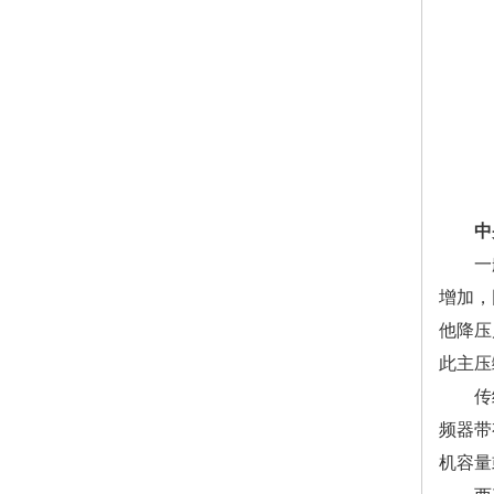
中央
一般著
增加，
他降压
此主压
传统降
频器带
机容量