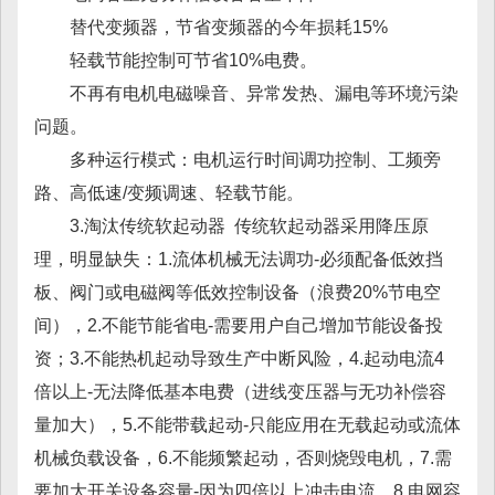
替代变频器，节省变频器的今年损耗15%
轻载节能控制可节省10%电费。
不再有电机电磁噪音、异常发热、漏电等环境污染
问题。
多种运行模式：电机运行时间调功控制、工频旁
路、高低速/变频调速、轻载节能。
3.淘汰传统软起动器 传统软起动器采用降压原
理，明显缺失：1.流体机械无法调功-必须配备低效挡
板、阀门或电磁阀等低效控制设备（浪费20%节电空
间），2.不能节能省电-需要用户自己增加节能设备投
资；3.不能热机起动导致生产中断风险，4.起动电流4
倍以上-无法降低基本电费（进线变压器与无功补偿容
量加大），5.不能带载起动-只能应用在无载起动或流体
机械负载设备，6.不能频繁起动，否则烧毁电机，7.需
要加大开关设备容量-因为四倍以上冲击电流，8.电网容