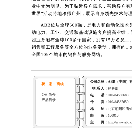
业中尤为明显。为了贴近客户需求，帮助客户实现
世界”活动特地移师广州，展示自身领先技术与
ABB位居全球500强，是电力和自动化技术领
助电力、工业、交通和基础设施客户提高业绩，
团业务遍布全球100多个国家，拥有15万名员工
销售和工程服务等全方位的业务活动，拥有约1.
全国109个城市的销售与服务网络。
公司名称：
ABB（中国）
状 态： 离线
联 系 人：
销售部
公司简介
电 话：
010-84566688
产品目录
传 真：
010-84567650
地 址：
北京朝阳区酒仙
邮 编：
100016
主 页：
http://www.abb.c