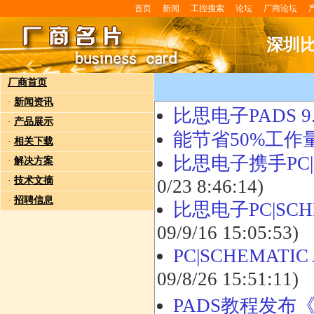
首页
新闻
工控搜索
论坛
厂商论坛
深圳
厂商首页
·
新闻资讯
比思电子PADS 
·
产品展示
能节省50%工
·
相关下载
比思电子携手PC|S
·
解决方案
·
技术文摘
0/23 8:46:14)
·
招聘信息
比思电子PC|SCHE
09/9/16 15:05:53)
PC|SCHEMATI
09/8/26 15:51:11)
PADS教程发布《