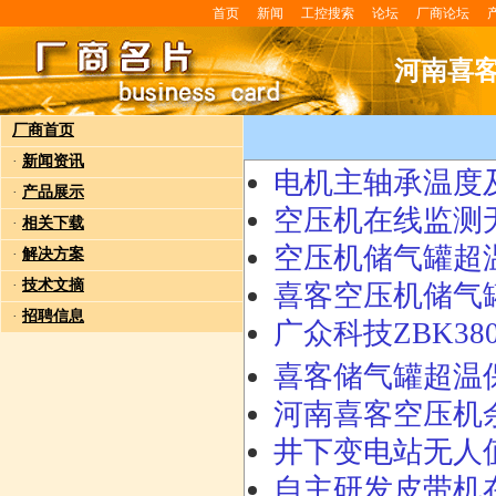
首页
新闻
工控搜索
论坛
厂商论坛
河南喜
厂商首页
·
新闻资讯
电机主轴承温度及振
·
产品展示
空压机在线监测无
·
相关下载
空压机储气罐超温保
·
解决方案
·
技术文摘
喜客空压机储气罐
·
招聘信息
广众科技ZBK38
喜客储气罐超温保
河南喜客空压机余
井下变电站无人值
自主研发皮带机在线