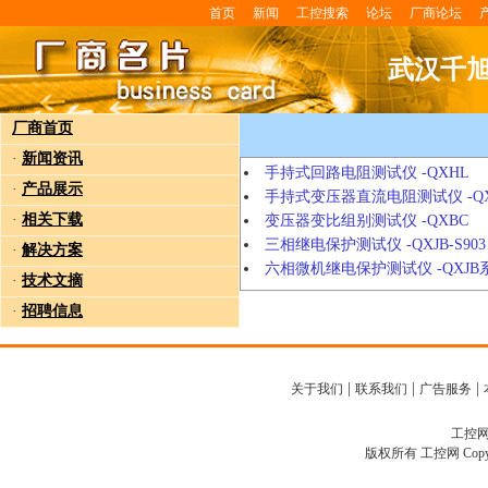
首页
新闻
工控搜索
论坛
厂商论坛
武汉千
厂商首页
·
新闻资讯
手持式回路电阻测试仪 -QXHL
·
产品展示
手持式变压器直流电阻测试仪 -QXZ
·
相关下载
变压器变比组别测试仪 -QXBC
三相继电保护测试仪 -QXJB-S903
·
解决方案
六相微机继电保护测试仪 -QXJB
·
技术文摘
·
招聘信息
|
|
|
关于我们
联系我们
广告服务
工控网客
版权所有 工控网 Copyright