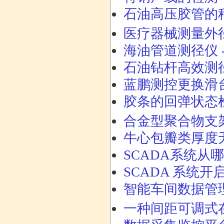
石油高压胶管的种
医疗器械测量外径
海油管道测径仪 
石油钻杆高效测径
蓝鹏测控更换滑台
胶条的回弹状态检
合金型聚合物支架
牛心包瓣类厚度无
SCADA系统从
SCADA 系统开
智能车间数据管理
一种间距可调式在