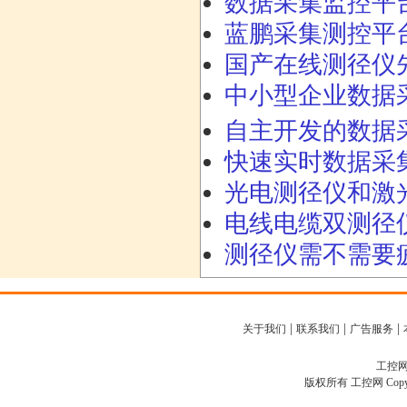
数据采集监控平台
蓝鹏采集测控平台
国产在线测径仪先
中小型企业数据采
自主开发的数据采
快速实时数据采集
光电测径仪和激光
电线电缆双测径仪
测径仪需不需要疲
|
|
|
关于我们
联系我们
广告服务
工控网客
版权所有 工控网 Copyright