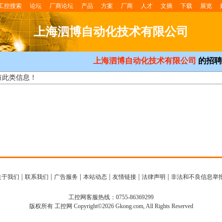
工控搜索
论坛
厂商论坛
产品
方案
厂商
人才
文摘
下载
展览
上海泗博自动化技术有限公司
上海泗博自动化技术有限公司
的招聘
有此类信息！
|
|
|
|
|
|
关于我们
联系我们
广告服务
本站动态
友情链接
法律声明
非法和不良信息举
工控网客服热线：0755-86369299
版权所有 工控网 Copyright©2026 Gkong.com, All Rights Reserved