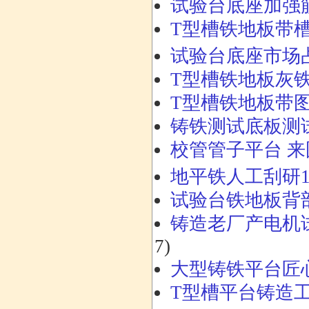
试验台底座加强
T型槽铁地板带
试验台底座市场
T型槽铁地板灰
T型槽铁地板带图
铸铁测试底板测
校管管子平台 来
地平铁人工刮研1
试验台铁地板背
铸造老厂产电机
7)
大型铸铁平台匠
T型槽平台铸造