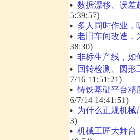
数据漂移、误差
5:39:57)
多人同时作业，
老旧车间改造，
38:30)
非标生产线，如
回转检测、圆形
7/16 11:51:21)
铸铁基础平台精
6/7/14 14:41:51)
为什么正规机械
3)
机械工匠大舞台