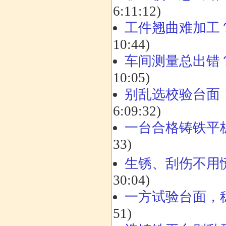
6:11:12)
工件翘曲难加工
10:44)
车间测量总出错
10:05)
别乱选校验台面
6:09:32)
一台合格铸铁平
33)
生锈、刮伤不用
30:04)
一方试验台面，稳
51)