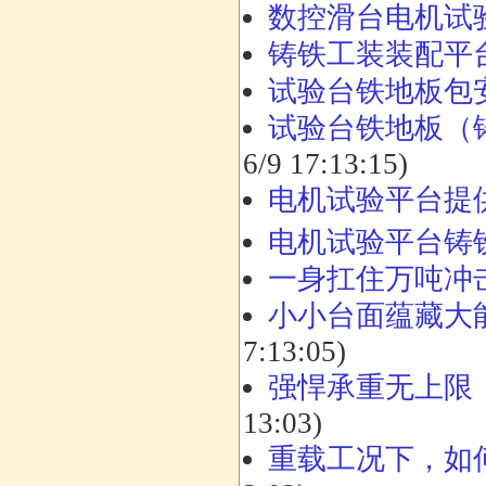
数控滑台电机试
铸铁工装装配平
试验台铁地板包
试验台铁地板（
6/9 17:13:15)
电机试验平台提
电机试验平台铸
一身扛住万吨冲
小小台面蕴藏大
7:13:05)
强悍承重无上限
13:03)
重载工况下，如