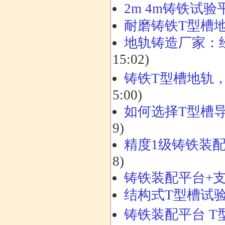
2m 4m铸铁试
耐磨铸铁T型槽
地轨铸造厂家：
15:02)
铸铁T型槽地轨
5:00)
如何选择T型槽
9)
精度1级铸铁装
8)
铸铁装配平台+
结构式T型槽试
铸铁装配平台 T