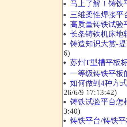
马上了解！铸铁
三维柔性焊接平
高质量铸铁试验
长条铸铁机床地
铸造知识大赏-
6)
苏州T型槽平板
一等级铸铁平板
如何做到4种方式
26/6/9 17:13:42)
铸铁试验平台怎
3:40)
铸铁平台/铸铁