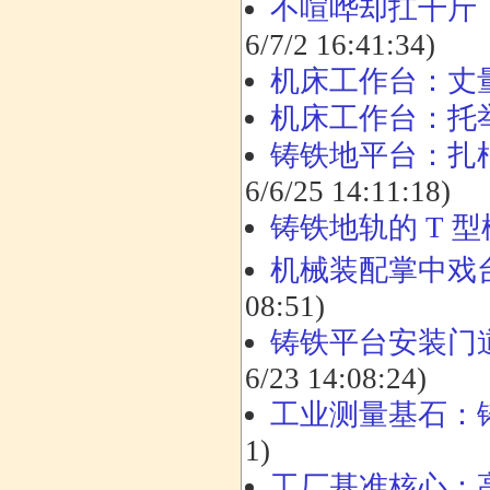
不喧哗却扛千斤
6/7/2 16:41:34)
机床工作台：丈
机床工作台：托
铸铁地平台：扎
6/6/25 14:11:18)
铸铁地轨的 T 
机械装配掌中戏
08:51)
铸铁平台安装门
6/23 14:08:24)
工业测量基石：
1)
工厂基准核心：