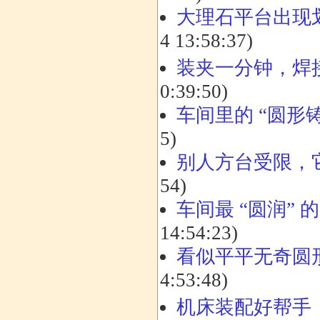
大理石平台出现
4 13:58:37)
装夹一分钟，焊
0:39:50)
车间里的 “圆形
5)
别人方台受限，
54)
车间最 “圆润”
14:54:23)
看似平平无奇圆
4:53:48)
机床装配好帮手