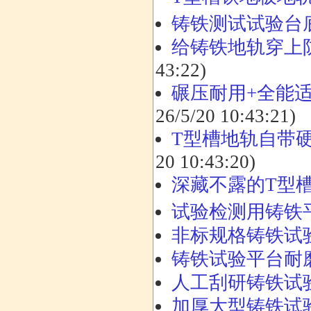
铸铁测试试验台
给铸铁地轨穿上
43:22)
碾压耐用+全能适
26/5/20 10:43:21)
T型槽地轨自带
20 10:43:20)
深藏不露的T型
试验检测用铸铁
非标规格铸铁试
铸铁试验平台耐
人工刮研铸铁试
加厚大型铸铁试