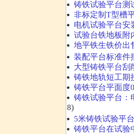
铸铁试验平台测
非标定制T型槽
电机试验平台安
试验台铁地板附
地平铁生铁价出
装配平台标准件
大型铸铁平台刮
铸铁地轨短工期
铸铁平台平面度0
铸铁试验平台：
8)
5米铸铁试验平
铸铁平台在试验中