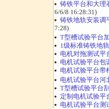
铸铁平台和大理
6/6/8 16:28:31)
铸铁地轨安装调
7:28)
T型槽试验平台
1级标准铸铁地
电机对拖测试平
电机试验平台包
电机试验平台带
电机试验平台河
T型槽试验平台
定制电机试验平
电机试验平台测