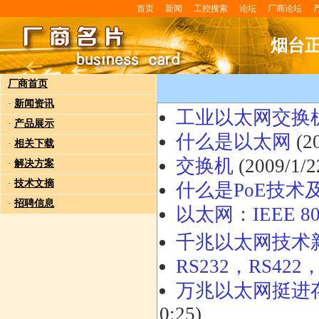
首页
新闻
工控搜索
论坛
厂商论坛
烟台
厂商首页
·
新闻资讯
工业以太网交换
·
产品展示
什么是以太网
(20
·
相关下载
交换机
(2009/1/2
·
解决方案
·
技术文摘
什么是PoE技术
·
招聘信息
以太网：IEEE 8
千兆以太网技术
RS232，RS422
万兆以太网挺进
0:25)