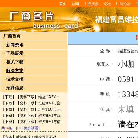
首页
新闻
工控搜索
论坛
厂商论坛
福建富昌维
厂商首页
·
新闻资讯
全 称：
福建富昌
·
产品展示
小咖
·
相关下载
联系人：
·
解决方案
0591
·
技术文摘
电 话：
·
招聘信息
1334
手 机：
【下载】
【资料下载】维控 LX5V ..
【下载】
【资料下载】维控HMI与台..
未填
【下载】
【资料下载】维控PLC电子..
传 真：
【下载】
【资料下载】维控HMI与西..
【下载】
【资料下载】维控HMI与信..
请在
Ｅｍａｉｌ：
共
14
条，
[>>>更多请看]
【方案】
精简布控！维控五轴石材..