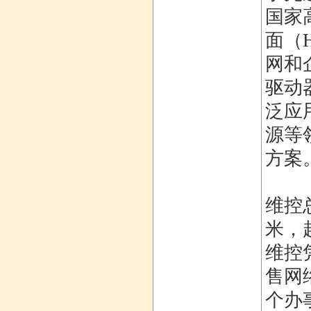
国家
面（
网和
驱动
泛应
源等
方案
维控
米，
维控
售网
个办