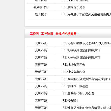
电工技术
RE:LED工矿灯结构
变频器论坛
RE:刷抖音长见识
电工技术
RE:用寻迹小车的红外反射模块做夹
工控网
-
工控论坛
- 非技术论坛回复
无所不谈
RE:还有印象微信是怎么取代QQ的吗
无所不谈
RE:礼物收到 里面的书没有了
无所不谈
RE:礼物收到 里面的书没有了
无所不谈
RE:继续分享积分
无所不谈
RE:继续分享积分
无所不谈
RE:今年的积分兑换没有“葵花宝典”
无所不谈
RE:求推荐一款硬盘
无所不谈
RE:空调铝代铜，怎么看
无所不谈
RE:转分啦！
无所不谈
RE:谁有兑换剩的分分点给我，想兑本