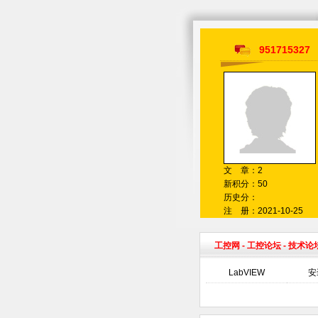
951715327
文 章：2
新积分：50
历史分：
注 册：2021-10-25
工控网
-
工控论坛
- 技术论
LabVIEW
安