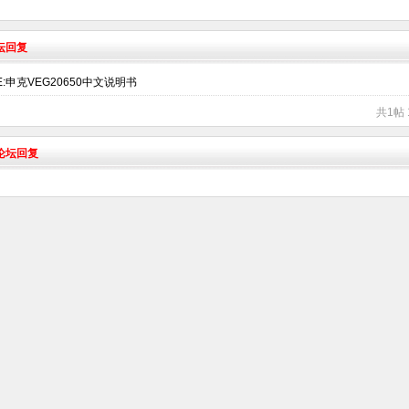
坛回复
E:申克VEG20650中文说明书
共1帖 
术论坛回复