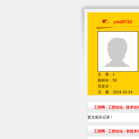
ymd8720
文 章：1
新积分：50
历史分：
注 册：2024-10-24
工控网
-
工控论坛
- 技术论
暂无相关记录！
工控网
-
工控论坛
- 非技