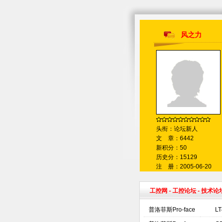
风之力
头衔：论坛新人
文 章：6442
新积分：50
历史分：15129
注 册：2005-06-20
工控网
-
工控论坛
- 技术论
普洛菲斯Pro-face
L