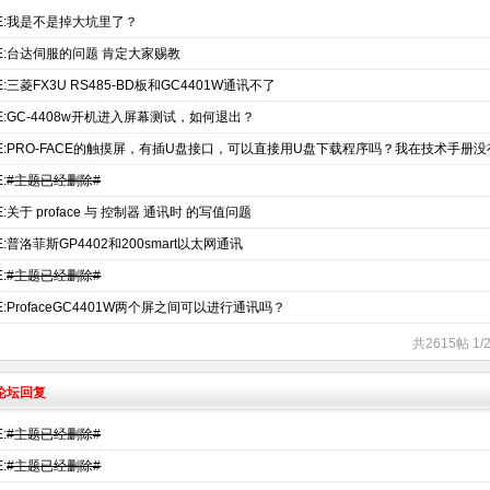
E:我是不是掉大坑里了？
E:台达伺服的问题 肯定大家赐教
E:三菱FX3U RS485-BD板和GC4401W通讯不了
E:GC-4408w开机进入屏幕测试，如何退出？
E:PRO-FACE的触摸屏，有插U盘接口，可以直接用U盘下载程序吗？我在技术手册
:
#主题已经删除#
E:关于 proface 与 控制器 通讯时 的写值问题
E:普洛菲斯GP4402和200smart以太网通讯
:
#主题已经删除#
E:ProfaceGC4401W两个屏之间可以进行通讯吗？
共2615帖 1
术论坛回复
:
#主题已经删除#
:
#主题已经删除#