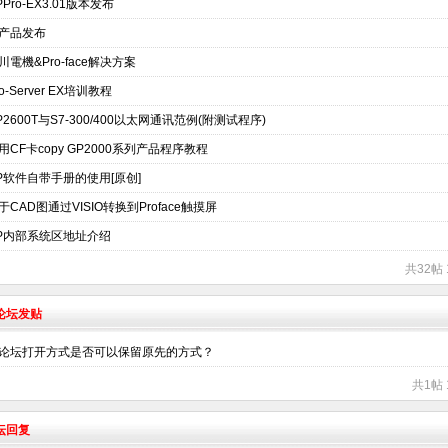
PPro-EX3.01版本发布
产品发布
川電機&Pro-face解决方案
ro-Server EX培训教程
P2600T与S7-300/400以太网通讯范例(附测试程序)
用CF卡copy GP2000系列产品程序教程
P软件自带手册的使用[原创]
于CAD图通过VISIO转换到Proface触摸屏
P内部系统区地址介绍
共32帖 
术论坛发贴
论坛打开方式是否可以保留原先的方式？
共1帖 
坛回复