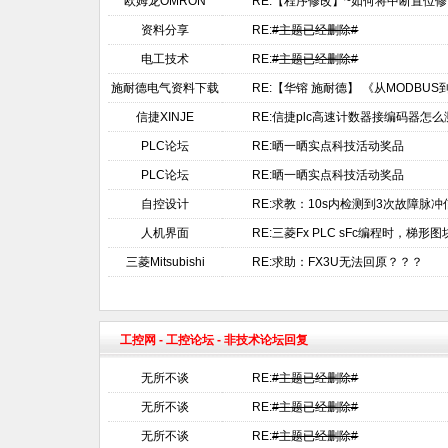
欧姆龙OMRON
RE:【程序修改】~如何将中断置位
资料分享
RE:
#主题已经删除#
电工技术
RE:
#主题已经删除#
施耐德电气资料下载
RE:【华镕 施耐德】 《从MODBU
信捷XINJE
RE:信捷plc高速计数器接编码器怎
PLC论坛
RE:晒一晒实点科技活动奖品
PLC论坛
RE:晒一晒实点科技活动奖品
自控设计
RE:求教：10s内检测到3次故障脉
人机界面
RE:三菱Fx PLC sFc编程时，梯
三菱Mitsubishi
RE:求助：FX3U无法回原？？？
工控网
-
工控论坛
- 非技术论坛回复
无所不谈
RE:
#主题已经删除#
无所不谈
RE:
#主题已经删除#
无所不谈
RE:
#主题已经删除#