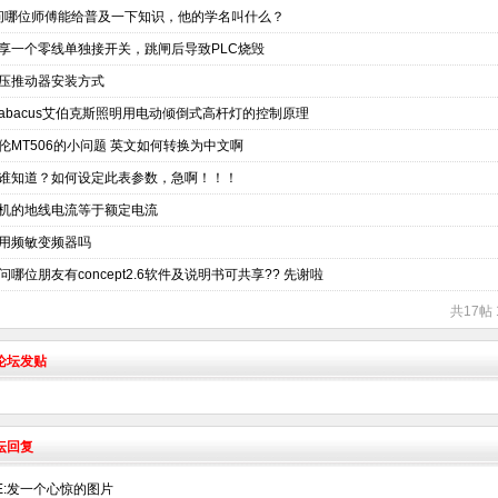
问哪位师傅能给普及一下知识，他的学名叫什么？
享一个零线单独接开关，跳闸后导致PLC烧毁
压推动器安装方式
abacus艾伯克斯照明用电动倾倒式高杆灯的控制原理
伦MT506的小问题 英文如何转换为中文啊
谁知道？如何设定此表参数，急啊！！！
机的地线电流等于额定电流
用频敏变频器吗
问哪位朋友有concept2.6软件及说明书可共享?? 先谢啦
共17帖 
术论坛发贴
坛回复
E:发一个心惊的图片