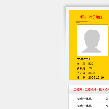
叶子姐姐
文 章：539
新积分：70
历史分：3425
注 册：2005-12-19
工控网
-
工控论坛
- 技术论
机电一体化
各
机电一体化
今