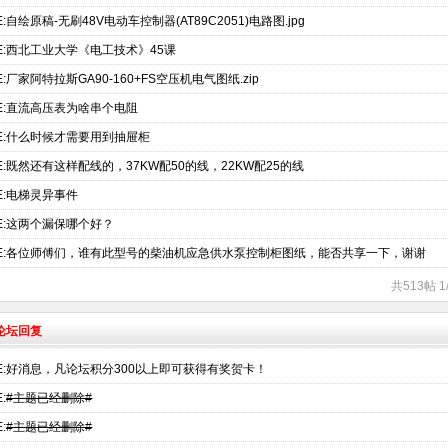
E:自绘原稿-无刷48V电动车控制器(AT89C2051)电路图.jpg
E:西北工业大学《电工技术》45课
E:厂家阿特拉斯GA90-160+FS空压机电气图纸.zip
E:直流高压表为啥串个电阻
E:什么时候才需要用到抽屉柜
E:既然还有这样配线的，37KW配50的线，22KW配25的线
E:电梯灵异事件
E:这两个漏保哪个好？
E:各位师傅们，谁有此型号的柴油机应急供水泵控制柜图纸，能否共享一下，谢谢
共513帖 
术论坛回复
E:好消息，凡论坛积分300以上即可获得有奖贺卡！
:
#主题已经删除#
:
#主题已经删除#