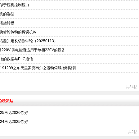
似于压机控制压力
机的选型
摇旋转板
旋齿轮传动的剪切机构
话题】定长切割讨论（20250113）
相220V 供电能否适用于单相220V的设备
控的数据与PLC通信
0191209之冬天里罗克韦尔之运动伺服控制培训
共34帖 
术论坛发贴
025再见2026你好
024再见2025你好
共2帖 