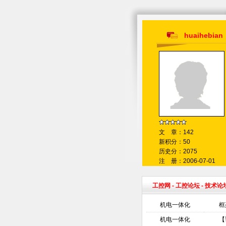
huaihebian
文 章：142
新积分：50
历史分：2075
注 册：2006-07-01
工控网
-
工控论坛
- 技术论
机电一体化
框
机电一体化
【