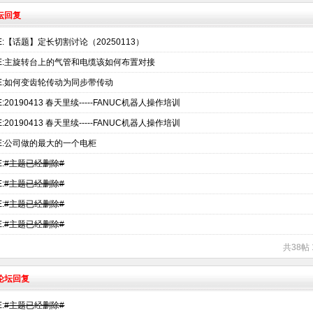
坛回复
E:【话题】定长切割讨论（20250113）
E:主旋转台上的气管和电缆该如何布置对接
E:如何变齿轮传动为同步带传动
E:20190413 春天里续-----FANUC机器人操作培训
E:20190413 春天里续-----FANUC机器人操作培训
E:公司做的最大的一个电柜
:
#主题已经删除#
:
#主题已经删除#
:
#主题已经删除#
:
#主题已经删除#
共38帖 
术论坛回复
:
#主题已经删除#