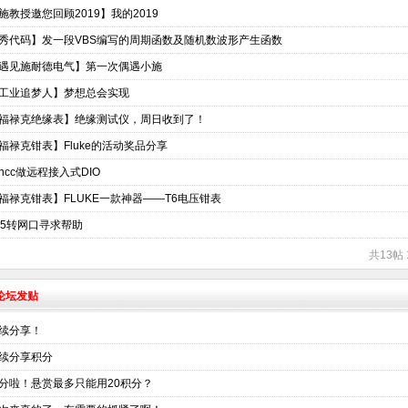
施教授邀您回顾2019】我的2019
秀代码】发一段VBS编写的周期函数及随机数波形产生函数
遇见施耐德电气】第一次偶遇小施
工业追梦人】梦想总会实现
福禄克绝缘表】绝缘测试仪，周日收到了！
福禄克钳表】Fluke的活动奖品分享
incc做远程接入式DIO
福禄克钳表】FLUKE一款神器——T6电压钳表
85转网口寻求帮助
共13帖 
术论坛发贴
续分享！
续分享积分
分啦！悬赏最多只能用20积分？