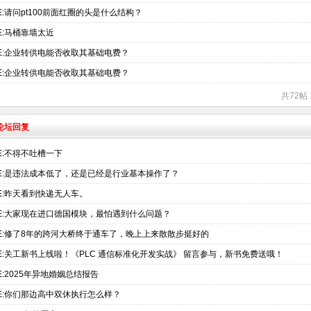
E:请问pt100前面红圈的头是什么结构？
E:马桶靠墙太近
E:企业转供电能否收取其基础电费？
E:企业转供电能否收取其基础电费？
共72帖 
术论坛回复
E:不得不吐槽一下
E:是违法成本低了，还是已经是行业基本操作了？
E:昨天看到快递无人车。
E:大家现在进口德国模块，最怕遇到什么问题？
E:修了8年的跨河大桥终于通车了，晚上上来散散步挺好的
E:关工新书上线啦！《PLC 通信标准化开发实战》 留言参与，新书免费送哦！
E:2025年异地婚姻总结报告
E:你们那边高中双休执行怎么样？