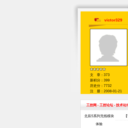
victor329
文 章：373
新积分：399
历史分：7732
注 册：2008-01-21
工控网
-
工控论坛
- 技术论
北辰S系列无线模块
【
体验