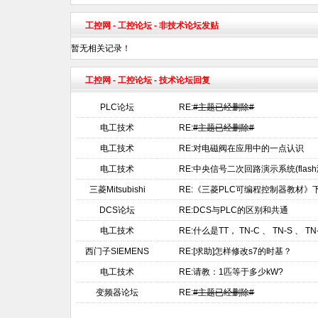
工控网
-
工控论坛
- 非技术论坛发贴
暂无相关记录！
工控网
-
工控论坛
- 技术论坛回复
PLC论坛
RE:
#主题已经删除#
电工技术
RE:
#主题已经删除#
电工技术
RE:对电磁阀在应用中的一点认识
电工技术
RE:中央信号二次回路演示系统(flash
三菱Mitsubishi
RE:《三菱PLC可编程控制器教材》
DCS论坛
RE:DCS与PLC的区别和共通
电工技术
RE:什么是TT， TN-C 、 TN-S 、 
西门子SIEMENS
RE:[求助]怎样修改s7的时基？
电工技术
RE:请教：1匹等于多少kW?
变频器论坛
RE:
#主题已经删除#