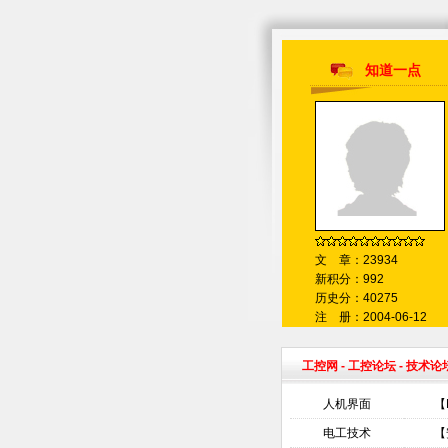
知道一点
文 章：23934
新积分：992
历史分：40275
注 册：2004-06-12
工控网
-
工控论坛
- 技术论
人机界面
【
电工技术
【