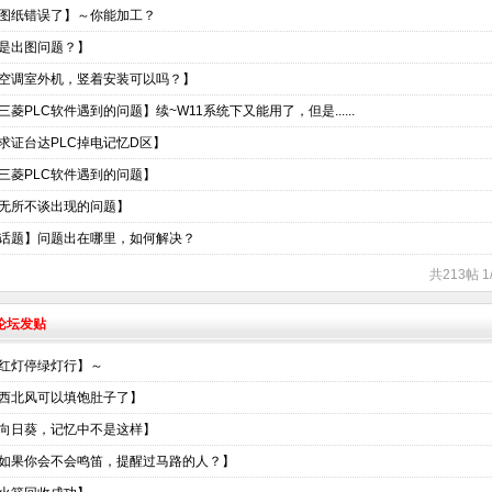
图纸错误了】～你能加工？
是出图问题？】
空调室外机，竖着安装可以吗？】
三菱PLC软件遇到的问题】续~W11系统下又能用了，但是......
求证台达PLC掉电记忆D区】
三菱PLC软件遇到的问题】
无所不谈出现的问题】
话题】问题出在哪里，如何解决？
共213帖 
术论坛发贴
红灯停绿灯行】～
西北风可以填饱肚子了】
向日葵，记忆中不是这样】
如果你会不会鸣笛，提醒过马路的人？】