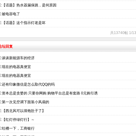
E:【话题】热水器漏保跳，是何原因
E:被电容电了
E:【话题】这个指示灯老是坏
共13740帖 1/
术论坛回复
E:谈谈新能源车的经济
E:现在的电器真便宜
E:现在的电器真便宜
E:还有印象微信是怎么取代QQ的吗
E:资本总是贪婪的 只要你网购 购物平台总是有套路 0元购引诱
E:第一次见空调下面装小风扇的
E:【西北风可以填饱肚子了】
E:【红灯停绿灯行】～
E:吐槽一下，工商银行