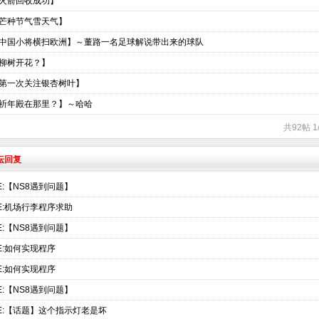
火箭回收成功】
芒种节气雪天气】
中国小将横扫欧洲】～董路一名足球解说带出来的球队
柳树开花？】
第一次关注银杏树叶】
祈年殿在那里？】～哈哈
共92帖 1
坛回复
E:【NS8遇到问题】
E:机场行李程序求助
E:【NS8遇到问题】
E:如何实现程序
E:如何实现程序
E:【NS8遇到问题】
E:【话题】这个指示灯老是坏