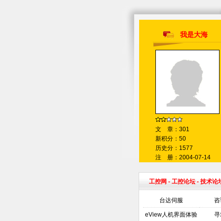
我是大海
文 章：301
新积分：50
历史分：1577
注 册：2004-07-14
工控网
-
工控论坛
- 技术论
台达伺服
咨
eView人机界面体验
寻