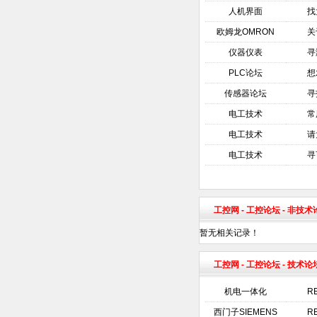
人机界面
找
欧姆龙OMRON
关
仪器仪表
寻
PLC论坛
想
传感器论坛
寻
电工技术
常
电工技术
请
电工技术
寻
工控网
-
工控论坛
- 非技
暂无相关记录！
工控网
-
工控论坛
- 技术论
机电一体化
RE
西门子SIEMENS
R