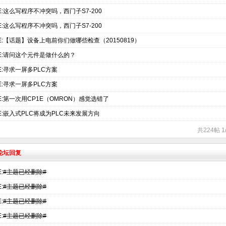
E:这么写程序不冲突吗，西门子S7-200
E:这么写程序不冲突吗，西门子S7-200
E:【话题】设备上电前你们做哪些检查（20150819）
E:请问这个元件是做什么的？
E:寻求一屏多PLC方案
E:寻求一屏多PLC方案
E:第一次用CP1E（OMRON）感觉选错了
E:嵌入式PLC将成为PLC未来发展方向
共224帖 
术论坛回复
:
#主题已经删除#
:
#主题已经删除#
:
#主题已经删除#
:
#主题已经删除#