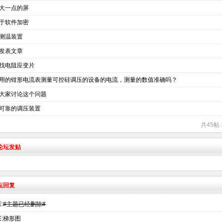
大一点的屏
于软件加密
测温装置
发表文章
找电阻应变片
用的钳形电流表测量可控硅调压的设备的电流，测量的数值准确吗？
大家讨论这个问题
可靠的调压装置
共45帖 
术论坛发贴
坛回复
:
#主题已经删除#
E:梯形图