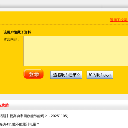
返回工控网
该用户隐藏了资料
留言内容：
坛发贴
话题】提高功率因数能节能吗？（20251105）
禄克435能不能累计电量？