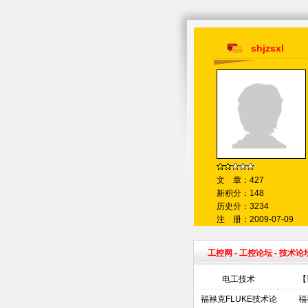
shjzsxl
文 章：427
新积分：148
历史分：3234
注 册：2009-07-09
工控网
-
工控论坛
- 技术论
电工技术
【
福禄克FLUKE技术论
福