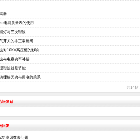
雷器
luke电能质量表的使用
能灯与三次谐波
气开关的非正常跳闸
波对10KV高压柜的影响
波与电容功率补偿
理谐波就是节能
确理解无功与用电的关系
共14帖 
术论坛发贴
坛回复
E:功率因数表问题