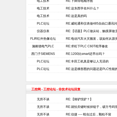
电工技术
RE:下降得电顺序图
电工技术
RE:这东西学名叫什么？
电工技术
RE:这是真的吗
PLC论坛
RE:威纶通和仪表做485自由口通讯
仪器仪表
RE:【话题】PLC做从站，触摸屏做
FLIR红外热像论坛
RE:电动汽车火灾频发，该如何从源
施耐德电气PLC
RE:求松下PLC C60T程序修改
西门子SIEMENS
RE:1200比smart还早出吗？
PLC论坛
RE:丰田工机真是够让人无语的
PLC论坛
RE:这是梯形图的问题还是PLC性能
工控网
-
工控论坛
- 非技术论坛回复
无所不谈
RE:【骑驴找驴？】
无所不谈
RE:就怕关键时候掉链子，硕方号码
无所不谈
RE:信捷 ---- 蝗虫过后，颗粒不留