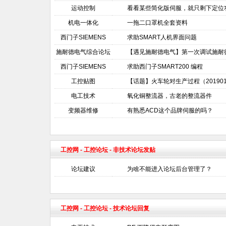
运动控制
看看某些简化版伺服，就只剩下定位
机电一体化
一拖二口罩机全套资料
西门子SIEMENS
求助SMART人机界面问题
施耐德电气综合论坛
【遇见施耐德电气】第一次调试施耐德
西门子SIEMENS
求助西门子SMART200 编程
工控贴图
【话题】火车轮对生产过程（201901
电工技术
氧化铜整流器，古老的整流器件
变频器维修
有熟悉ACD这个品牌伺服的吗？
工控网
-
工控论坛
- 非技术论坛发贴
论坛建议
为啥不能进入论坛后台管理了？
工控网
-
工控论坛
- 技术论坛回复