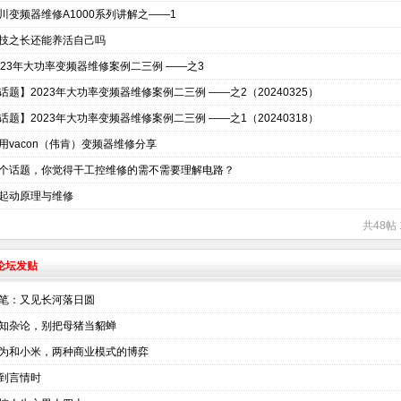
川变频器维修A1000系列讲解之——1
技之长还能养活自己吗
023年大功率变频器维修案例二三例 ——之3
话题】2023年大功率变频器维修案例二三例 ——之2（20240325）
话题】2023年大功率变频器维修案例二三例 ——之1（20240318）
用vacon（伟肯）变频器维修分享
个话题，你觉得干工控维修的需不需要理解电路？
起动原理与维修
共48帖 
术论坛发贴
笔：又见长河落日圆
知杂论，别把母猪当貂蝉
为和小米，两种商业模式的博弈
到言情时