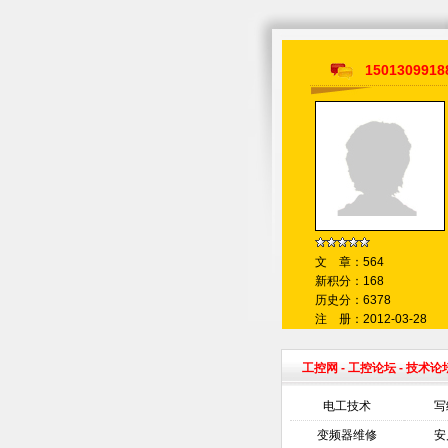
1501309918
文 章：564
新积分：168
历史分：6378
注 册：2012-03-28
工控网
-
工控论坛
- 技术论
电工技术
写
变频器维修
安