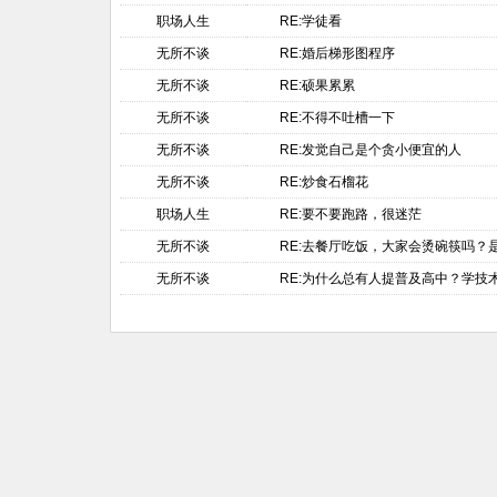
职场人生
RE:学徒看
无所不谈
RE:婚后梯形图程序
无所不谈
RE:硕果累累
无所不谈
RE:不得不吐槽一下
无所不谈
RE:发觉自己是个贪小便宜的人
无所不谈
RE:炒食石榴花
职场人生
RE:要不要跑路，很迷茫
无所不谈
RE:去餐厅吃饭，大家会烫碗筷吗？
无所不谈
RE:为什么总有人提普及高中？学技