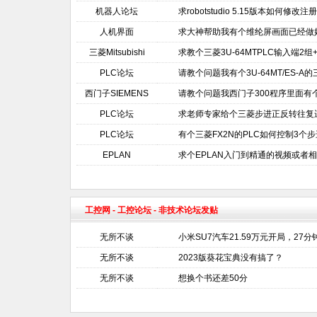
机器人论坛
求robotstudio 5.15版本如何修
人机界面
求大神帮助我有个维纶屏画面已经做
三菱Mitsubishi
求教个三菱3U-64MTPLC输入端2组+
PLC论坛
请教个问题我有个3U-64MT/ES-A
西门子SIEMENS
请教个问题我西门子300程序里面
PLC论坛
求老师专家给个三菱步进正反转往复
PLC论坛
有个三菱FX2N的PLC如何控制3个
EPLAN
求个EPLAN入门到精通的视频或者
工控网
-
工控论坛
- 非技术论坛发贴
无所不谈
小米SU7汽车21.59万元开局，27
无所不谈
2023版葵花宝典没有搞了？
无所不谈
想换个书还差50分