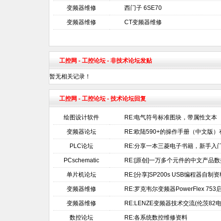
变频器维修
西门子 6SE70
变频器维修
CT变频器维修
工控网
-
工控论坛
- 非技术论坛发贴
暂无相关记录！
工控网
-
工控论坛
- 技术论坛回复
绘图设计软件
RE:电气符号标准图块，带属性文本
变频器论坛
RE:欧陆590+的操作手册（中文版
PLC论坛
RE:分享一本三菱电子书籍，新手入
PCschematic
RE:[原创]一万多个元件的中文产品
单片机论坛
RE:[分享]SP200s USB编程器自制
变频器维修
RE:罗克韦尔变频器PowerFlex 7
变频器维修
RE:LENZE变频器技术交流(伦茨82
数控论坛
RE:各系统数控维修资料