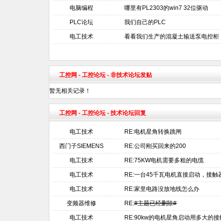
电脑编程
哪里有PL2303的win7 32位驱动
PLC论坛
我们自己的PLC
电工技术
看看我们生产的混凝土输送泵电控柜
工控网
-
工控论坛
- 非技术论坛发贴
暂无相关记录！
工控网
-
工控论坛
- 技术论坛回复
电工技术
RE:电机星角转换跳闸
西门子SIEMENS
RE:公司刚买回来的200
电工技术
RE:75KW电机需要多粗的电缆
电工技术
RE:一台45千瓦电机直接启动，接
电工技术
RE:家里电路没放地线怎么办
变频器维修
RE:
#主题已经删除#
电工技术
RE:90kw的电机星角启动用多大的