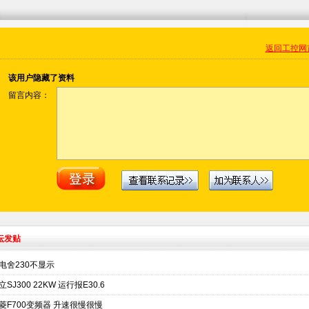
返回工控网
该用户隐藏了资料
留言内容：
坛发贴
电舍230不显示
立SJ300 22KW 运行报E30.6
菱F700变频器 升速很慢很慢