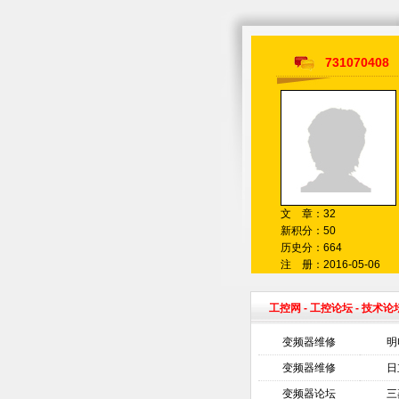
731070408
文 章：32
新积分：50
历史分：664
注 册：2016-05-06
工控网
-
工控论坛
- 技术论
变频器维修
明
变频器维修
日
变频器论坛
三