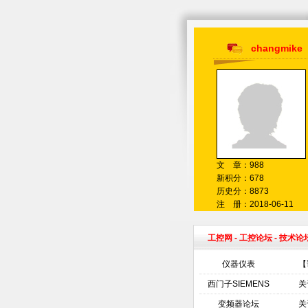
changmike
文 章：988
新积分：678
历史分：8873
注 册：2018-06-11
工控网
-
工控论坛
- 技术论
仪器仪表
【
西门子SIEMENS
关
变频器论坛
关