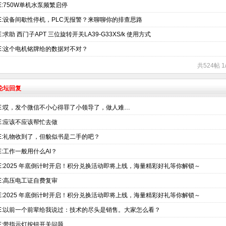
E:750W单机水泵频繁启停
E:设备间歇性停机，PLC无报警？来聊聊你的排查思路
E:求助 西门子APT 三位旋转开关LA39-G33XS/k 使用方式
E:这个电机铭牌给的数据对不对？
共524帖 
术论坛回复
E:哎，发个微信不小心得罪了小领导了，做人难…
E:应该不应该帮忙去做
E:礼物收到了，但貌似书是二手的吧？
E:工作一般用什么AI？
E:2025 年底倒计时开启！积分兑换活动即将上线，海量精彩好礼等你解锁～
E:高压电工证自费复审
E:2025 年底倒计时开启！积分兑换活动即将上线，海量精彩好礼等你解锁～
E:以前一个前辈给我说过：技术的尽头是销售。大家怎么看？
E:带指示灯按钮开关问题