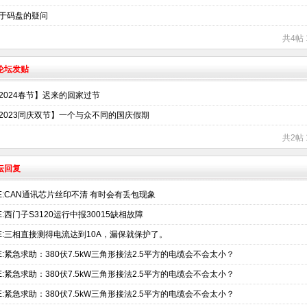
于码盘的疑问
共4帖 
术论坛发贴
2024春节】迟来的回家过节
2023同庆双节】一个与众不同的国庆假期
共2帖 
坛回复
E:CAN通讯芯片丝印不清 有时会有丢包现象
E:西门子S3120运行中报30015缺相故障
E:三相直接测得电流达到10A，漏保就保护了。
E:紧急求助：380伏7.5kW三角形接法2.5平方的电缆会不会太小？
E:紧急求助：380伏7.5kW三角形接法2.5平方的电缆会不会太小？
E:紧急求助：380伏7.5kW三角形接法2.5平方的电缆会不会太小？