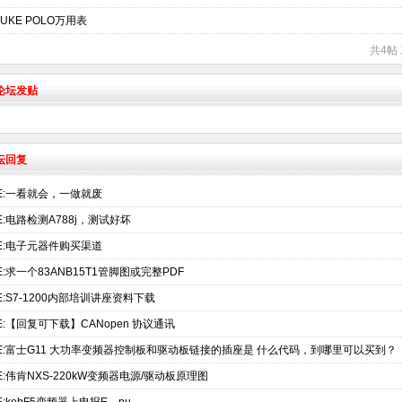
LUKE POLO万用表
共4帖 
术论坛发贴
坛回复
E:一看就会，一做就废
E:电路检测A788j，测试好坏
E:电子元器件购买渠道
E:求一个83ANB15T1管脚图或完整PDF
E:S7-1200内部培训讲座资料下载
E:【回复可下载】CANopen 协议通讯
E:富士G11 大功率变频器控制板和驱动板链接的插座是 什么代码，到哪里可以买到？
E:伟肯NXS-220kW变频器电源/驱动板原理图