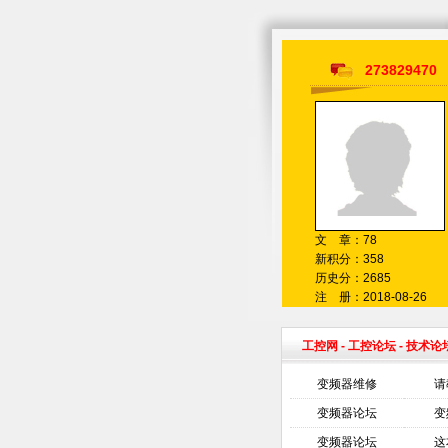
273829470
文 章：78
新积分：358
历史分：2685
注 册：2018-08-26
工控网
-
工控论坛
- 技术论
变频器维修
请
变频器论坛
变
变频器论坛
这