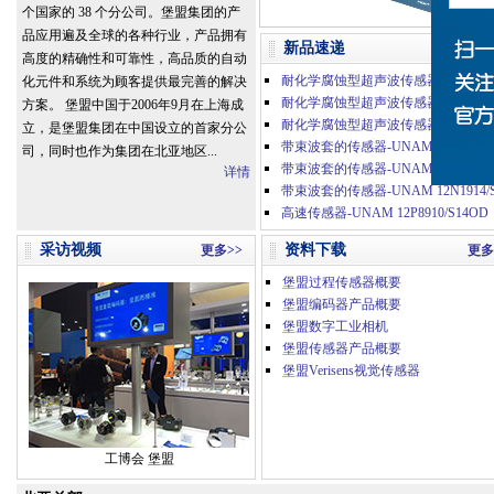
个国家的 38 个分公司。堡盟集团的产
品应用遍及全球的各种行业，产品拥有
新品速递
更多
高度的精确性和可靠性，高品质的自动
化元件和系统为顾客提供最完善的解决
方案。 堡盟中国于2006年9月在上海成
立，是堡盟集团在中国设立的首家分公
带束波套的传感器-UNAM 12P1914/S
司，同时也作为集团在北亚地区...
详情
高速传感器-UNAM 12P8910/S14OD
采访视频
资料下载
更多>>
更多
堡盟过程传感器概要
堡盟编码器产品概要
堡盟数字工业相机
堡盟传感器产品概要
堡盟Verisens视觉传感器
工博会 堡盟