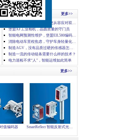
应用案例
更多>>
提速分拣有妙招，堡盟助您从容应对双十一物流高峰
堡盟XF工业相机，晶圆质量的守门员
智能电网预测性维护，堡盟EIL580编码器有妙招
消除电动车里程焦虑，守护车身轻量化工艺
制造AGV，没有品质过硬的传感器怎么行？
制造一流的传动链条需要什么样的技术？
电力巡检不求“人”，智能运维如此简单
更多>>
对值编码器
SmartReflect 智能反射式光电传感器