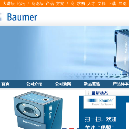
搜
大讲坛
论坛
厂商论坛
产品
方案
厂商
求购
人才
文摘
下载
展览
首页
公司介绍
公司新闻
新品速递
产品样本
最新动态
提速分拣有妙招，堡盟助您
堡盟的OT500.GL
堡盟XF工业相机，晶圆质
智能电网预测性维护，堡盟E