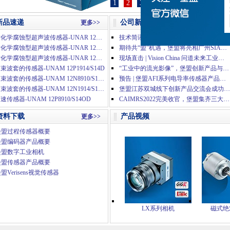
1
2
3
新品速递
公司新闻
更多>>
更多>>
耐化学腐蚀型超声波传感器-UNAR 12P1914/S14H
技术简讯 | 关于无线局域网通讯模块(GT25-WLAN)的停产通知
耐化学腐蚀型超声波传感器-UNAR 12N3914/S14H
期待共“盟”机遇，堡盟将亮相广州SIAF 2023自动化展
耐化学腐蚀型超声波传感器-UNAR 12N1914/S14H
现场直击 | Vision China 问道未来工业，精彩盛况
束波套的传感器-UNAM 12P1914/S14D
“工业中的流光影像”，堡盟创新产品与方案汇集深圳机器视觉展
带束波套的传感器-UNAM 12N8910/S14OD
预告 | 堡盟AFI系列电导率传感器产品在线分享会
带束波套的传感器-UNAM 12N1914/S14D
堡盟江苏双城线下创新产品交流会成功举办
速传感器-UNAM 12P8910/S14OD
CAIMRS2022完美收官，堡盟集齐三大人气奖项
资料下载
产品视频
更多>>
堡盟过程传感器概要
堡盟编码器产品概要
堡盟数字工业相机
堡盟传感器产品概要
盟Verisens视觉传感器
LX系列相机
磁式绝