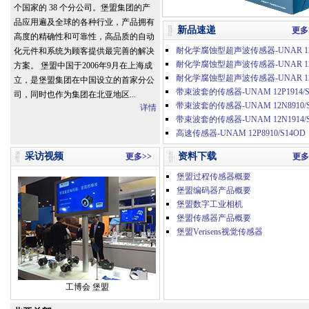
个国家的 38 个分公司。堡盟集团的产
品应用遍及全球的各种行业，产品拥有
新品速递
更多
高度的精确性和可靠性，高品质的自动
化元件和系统为顾客提供最完善的解决
方案。 堡盟中国于2006年9月在上海成
立，是堡盟集团在中国设立的首家分公
带束波套的传感器-UNAM 12P1914/S
司，同时也作为集团在北亚地区...
详情
高速传感器-UNAM 12P8910/S14OD
采访视频
资料下载
更多>>
更多
堡盟过程传感器概要
堡盟编码器产品概要
堡盟数字工业相机
堡盟传感器产品概要
堡盟Verisens视觉传感器
工博会 堡盟