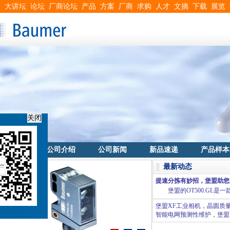
搜
大讲坛
论坛
厂商论坛
产品
方案
厂商
求购
人才
文摘
下载
展览
关闭
首页
公司介绍
公司新闻
新品速递
产品样本
最新动态
提速分拣有妙招，堡盟助您
堡盟的OT500.GL
堡盟XF工业相机，晶圆质
智能电网预测性维护，堡盟E