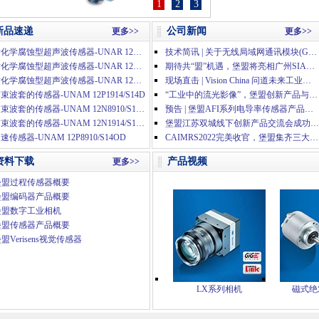
1
2
3
新品速递
公司新闻
更多>>
更多>>
耐化学腐蚀型超声波传感器-UNAR 12P1914/S14H
技术简讯 | 关于无线局域网通讯模块(GT25-WLAN)的停产通知
耐化学腐蚀型超声波传感器-UNAR 12N3914/S14H
期待共“盟”机遇，堡盟将亮相广州SIAF 2023自动化展
耐化学腐蚀型超声波传感器-UNAR 12N1914/S14H
现场直击 | Vision China 问道未来工业，精彩盛况
束波套的传感器-UNAM 12P1914/S14D
“工业中的流光影像”，堡盟创新产品与方案汇集深圳机器视觉展
带束波套的传感器-UNAM 12N8910/S14OD
预告 | 堡盟AFI系列电导率传感器产品在线分享会
带束波套的传感器-UNAM 12N1914/S14D
堡盟江苏双城线下创新产品交流会成功举办
速传感器-UNAM 12P8910/S14OD
CAIMRS2022完美收官，堡盟集齐三大人气奖项
资料下载
产品视频
更多>>
堡盟过程传感器概要
堡盟编码器产品概要
堡盟数字工业相机
堡盟传感器产品概要
盟Verisens视觉传感器
LX系列相机
磁式绝