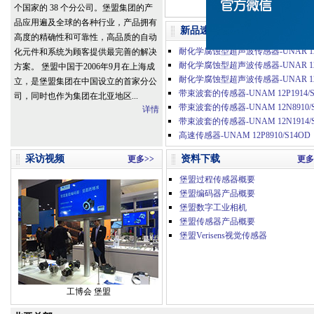
个国家的 38 个分公司。堡盟集团的产
品应用遍及全球的各种行业，产品拥有
新品速递
更多
高度的精确性和可靠性，高品质的自动
化元件和系统为顾客提供最完善的解决
方案。 堡盟中国于2006年9月在上海成
立，是堡盟集团在中国设立的首家分公
带束波套的传感器-UNAM 12P1914/S
司，同时也作为集团在北亚地区...
详情
高速传感器-UNAM 12P8910/S14OD
采访视频
资料下载
更多>>
更多
堡盟过程传感器概要
堡盟编码器产品概要
堡盟数字工业相机
堡盟传感器产品概要
堡盟Verisens视觉传感器
工博会 堡盟