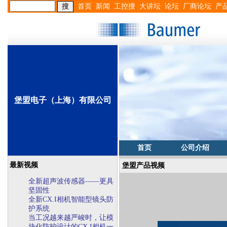
首页
新闻
工控搜
大讲坛
论坛
厂商论坛
产
堡盟电子（上海）有限公司
首页
公司介绍
最新视频
堡盟产品视频
全新超声波传感器——更具
坚固性
全新CX.I相机智能型镜头防
护系统
当工况越来越严峻时，让模
块化防护设计的CX.I相机一