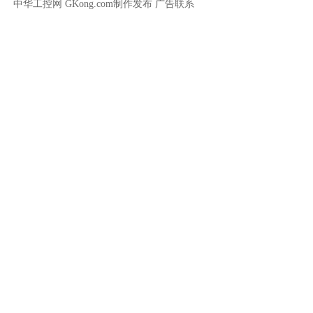
中华工控网 GKong.com制作发布
广告联系