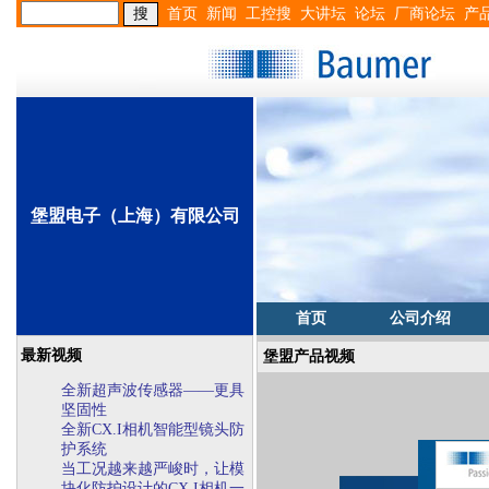
首页
新闻
工控搜
大讲坛
论坛
厂商论坛
产
堡盟电子（上海）有限公司
首页
公司介绍
最新视频
堡盟产品视频
全新超声波传感器——更具
坚固性
全新CX.I相机智能型镜头防
护系统
当工况越来越严峻时，让模
块化防护设计的CX.I相机一