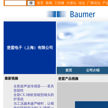
首页
新闻
工控搜
大讲坛
论坛
厂商论坛
产
堡盟电子（上海）有限公司
首页
公司介绍
最新视频
堡盟产品视频
全新超声波传感器——更具
坚固性
全新CX.I相机智能型镜头防
护系统
当工况越来越严峻时，让模
块化防护设计的CX.I相机一