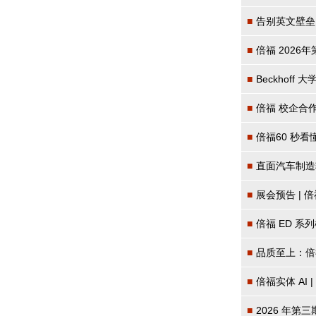
■
告别英文壁垒！倍
■
倍福 202
■
Beckhof
■
倍福 校企合
■
倍福60 秒
■
直面汽车制造
■
展会预告 |
■
倍福 ED 系
■
品质至上：倍
■
倍福实体 AI
■
2026 年