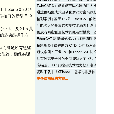
TwinCAT 3：即插即产型机器的巨大推动力
ne 0-20 危
通过倍福集成式自动化解决方案高效提升半导体
型接口的新型 ELX
精彩案例 | 基于 PC 和 EtherCAT 的控制技
性能强大的开放式控制技术助力打造全自动“巴姆库汉
4）及 21.5 英
集成有精密测量技术的经济型模块，适用于高效
观的多功能操作方
EtherCAT 测量端子模块在梅赛德斯-奔驰汽车
精彩视频 | 倍福助力 CTDI 公司应对正向物流
板，从而满足所有这些
通快集团：工业 PC 和 EtherCAT 技术帮助提升
™ 处理器，确保实现
具有较高安全性的创新能源方案 成为供电系统的
倍福基于 PC 的控制技术助力提升电动汽车扁线
资料下载 | 《XPlanar：悬浮的非接触式智能运
更多倍福解决方案...