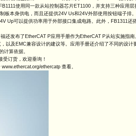
与FB1111使用同一款从站控制器芯片ET1100，并支持三种应用
用于为控制板本身供电，而且还提供24V Us和24V外部使用按钮端子排。
电。24V Up可以提供功率用于外部接口集成电路。此外，FB1311还搭配
福还发布了EtherCAT P应用手册作为EtherCAT P从站实施
气规范，以及EMC兼容设计的建议等。应用手册还介绍了不同的设计
压的计算依据。
现已可接受订货，欢迎垂询！
thercat.org/ethercatp 查看。