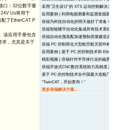
层接口：32位数字量
采用“卫生设计”的 XTS 运动控制解决方案结构
24V Us将用于
应用案例 | 利用电能测量和监测发掘新的节能潜
了EtherCAT P
倍福为科技自动化的明天做好了准备！
倍福智能楼宇自动化集成所有技术系统驱动效率
指南。该应用手册包含
倍福自动化预装配加速预制房屋建造进程
要求，尤其是关于
倍福 PC 控制简化大型航空航天部件检测工作
应用案例 | 基于 PC 的控制技术和 EtherCA
精彩视频 | 倍福针对半导体行业的磁悬浮式晶圆
倍福开放式CNC数控系统助力高精度刀具磨床
基于 PC 的控制技术在中国最大造船厂钢板成型
“TwinCAT，开始查询！”
更多倍福解决方案...