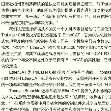
国密歇根州普利茅斯镇的通快公司服务质量保证经理、前 TruLaser Ce
为我们的合作伙伴，他们不仅为我们提供了最先进的自动化技
类非常丰富，几乎涵盖了我们所需的所有控制产品。只有在极
出合适的定制产品和解决方案。”
我们决定选择倍福技术的另一个关键因素就是他们底层使用的 Eth
TruLaser Cell 激光切割机都配备了 EtherCAT，
式实现紧凑的模块化控制柜方案，即在一个模块中只有少数 I/O 信号
需求。它结合了 EtherCAT 耦合器 EK1100 与数字量标准及
块进行扩展。与其它现场总线系统相比，倍福的 EtherCAT I/O 
机的另一个与众不同之处在于它拥有 EtherCAT 的高性能
供设定值。
EtherCAT 为 TruLaser Cell 提供了许多基本功能，
们能够利用 EtherCAT 实现所有安装技术，无需使用任何折衷
的一项基本功能是传输信号给回转轴，我们与一家供应商针对 Et
Thomas Brauchle 还非常看重 EtherCAT 
技术人员远程识别到电源电缆出现故障：“机床用户收到备件并
意。”一些系统也需要使用节省空间的控制组件来减少占地面积
生产效率都很高，同时还还具有经济性和高效性的特点，为实