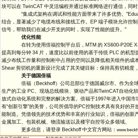
块可以在 TwinCAT 中灵活编程并通过标准网络进行通信，
“集成式架构在调试和性能方面带来了许多优势。”Eduard Streich
结合，显著减少了电缆布线和接线工作。EP 端子模块允许控制器
信号，帮助我们在减少开支的同时，实现了性能的提升。”
优化性能
在转为使用倍福控制平台后，MTM 的 XS600-P20E
提高到每分钟 34 片，速度比以前使用的基于传统 PLC 的机型提
减少布线工作量和控制柜中占用的空间以及降低相关组件的成本之
Shear 剪切机的重新设计完成了其关键目标：保持高剪切精
关于德国倍福
倍福（Beckhoff）公司总部位于德国威尔市。作为
生产的工业 PC、现场总线模块、驱动产品和TwinCAT自
放式自动化系统和完整的解决方案。倍福于1997年进入中国
有“创新引擎”的美誉，公司所倡导的PC控制技术具有良好的开放
能制造。凭借领先的技术优势和丰富的行业知识，倍福的创新
金属加工、包装机械、物流输送以及楼宇自
更多信息，请登录 Beckhoff 中文官方网站：
www.beckh