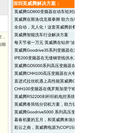
深圳英威腾解决方案：
英威腾GD800变频器在动车轮对跑合实验上的应用
英威腾在斯洛伐克展拳脚 助力当地供水行业节能增效
全自动，无人化！这套英威腾折叠盒方案值得了解
英威腾智能洗车行业解决方案
时，
每天节省一万元 英威腾在钻井“油改电”体现碳中和
与能
英威腾Goodrive35系列变频器在油田塔式抽油机上的应用
IPE200变频器在无缝钢管线供水系统上的应用
英威腾GD5000系列高压变频器在中电投某电厂引风机上的应用
英威腾CHH100高压变频器在火电厂引风机上的应用
直进式拉丝机遇上高性能英威腾Goodrive350，稳准快易！
CHH100变频器在俄罗斯加里宁格勒水厂的应用
英威腾RS2200剑杆织机电控系统解决方案
英威腾卷筒纸分切机方案，助力切纸高效率、高精度
英威腾Goodrive5000 系列高压变频器在光伏多晶硅冶炼上的应
暮春初夏的五月，和英威腾来场浪漫之旅
彩云之南，英威腾电源为COP15提供强大电力解决方案