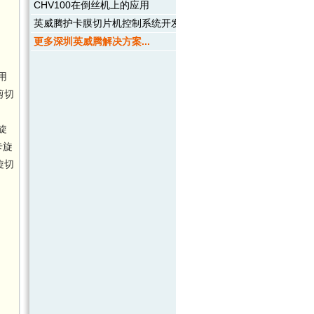
CHV100在倒丝机上的应用
英威腾护卡膜切片机控制系统开发及应用
更多深圳英威腾解决方案...
用
剪切
旋
卡旋
旋切