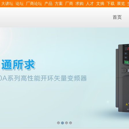
大讲坛
论坛
厂商论坛
产品
方案
厂商
求购
人才
文摘
下载
展览
首页
1
2
3
4