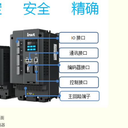
界面
码器