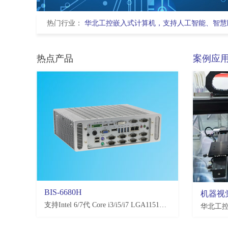
热门行业：
华北工控嵌入式计算机，支持人工智能、智慧
热点产品
案例应
BIS-6680H
EMB-3581
机器视
支持Intel 6/7代 Core i3/i5/i7 LGA1151处理器，H110/Q170/C236，4*USB3.0, 4*USB2.0，2-10*COM(可选)
支持恩智浦NXP i.MX8M Plus处理器,2*LAN,2*USB2.0,4*USB3.0,10*COM,3.5寸板