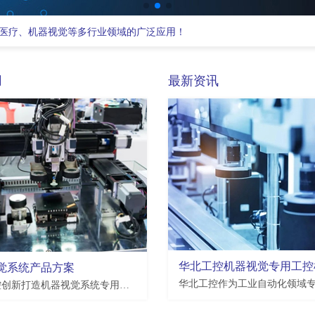
医疗、机器视觉等多行业领域的广泛应用！
用
最新资讯
EMB-3512
觉系统产品方案
瑞芯微Rockchip RK3568 处理器,2*LAN,4*USB3.0,4*USB2.0,7*COM,3.5寸板
支持恩智浦NXP i.MX8M Plus处理器,2*LAN,2*USB2.0,4*USB3.0,10*COM,3.5寸板
华北工控创新打造机器视觉系统专用工业整机