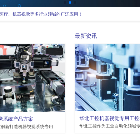
医疗、机器视觉等多行业领域的广泛应用！
用
最新资讯
EMB-3512
觉系统产品方案
瑞芯微Rockchip RK3568 处理器,2*LAN,4*USB3.0,4*USB2.0,7*COM,3.5寸板
支持恩智浦NXP i.MX8M Plus处理器,2*LAN,2*USB2.0,4*USB3.0,10*COM,3.5寸板
华北工控创新打造机器视觉系统专用工业整机