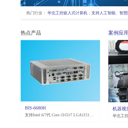
热门行业：
华北工控嵌入式计算机，支持人工智能、智慧
热点产品
案例应
BIS-6680H
EMB-3581
机器视
支持Intel 6/7代 Core i3/i5/i7 LGA1151处理器，H110/Q170/C236，4*USB3.0, 4*USB2.0，2-10*COM(可选)
支持恩智浦NXP i.MX8M Plus处理器,2*LAN,2*USB2.0,4*USB3.0,10*COM,3.5寸板