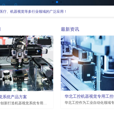
医疗、机器视觉等多行业领域的广泛应用！
用
最新资讯
EMB-3512
觉系统产品方案
瑞芯微Rockchip RK3568 处理器,2*LAN,4*USB3.0,4*USB2.0,7*COM,3.5寸板
支持恩智浦NXP i.MX8M Plus处理器,2*LAN,2*USB2.0,4*USB3.0,10*COM,3.5寸板
华北工控创新打造机器视觉系统专用工业整机