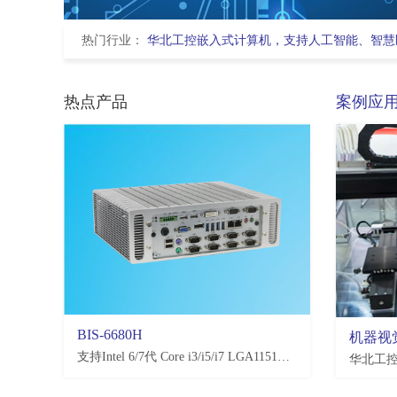
热门行业：
华北工控嵌入式计算机，支持人工智能、智慧
热点产品
案例应
BIS-6680H
EMB-3581
机器视
支持Intel 6/7代 Core i3/i5/i7 LGA1151处理器，H110/Q170/C236，4*USB3.0, 4*USB2.0，2-10*COM(可选)
支持恩智浦NXP i.MX8M Plus处理器,2*LAN,2*USB2.0,4*USB3.0,10*COM,3.5寸板