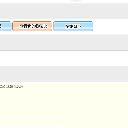
0,2*COM,冰翅无风扇